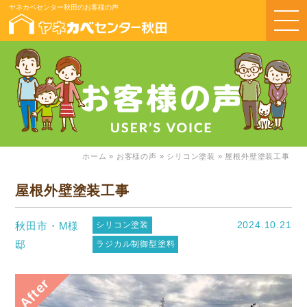
ヤネカベセンター秋田のお客様の声
ホーム
»
お客様の声
»
シリコン塗装
»
屋根外壁塗装工事
屋根外壁塗装工事
2024.10.21
秋田市・M様
シリコン塗装
邸
ラジカル制御型塗料
After