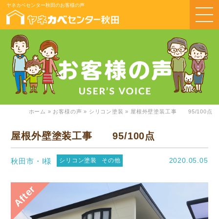
ヤネカベセンター秋田のお客様の声
ホーム
»
お客様の声
»
シリコン塗装
»
屋根外壁塗装工事 95/100点
屋根外壁塗装工事 95/100点
2020.05.05
秋田市・I様
シリコン塗装
その他
After