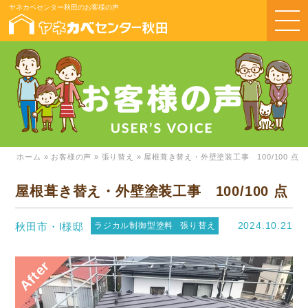
ヤネカベセンター秋田のお客様の声
ホーム
»
お客様の声
»
張り替え
»
屋根葺き替え・外壁塗装工事 100/100 点
屋根葺き替え・外壁塗装工事 100/100 点
2024.10.21
秋田市・I様邸
ラジカル制御型塗料
張り替え
After