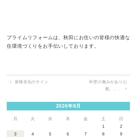
プライムリフォームは、秋田にお住いの皆様の快適な
住環境づくりをお手伝いしております。
屋根劣化のサイン
外壁の傷みがあり心
配、、、
2026年8月
月
火
水
木
金
土
日
1
2
3
4
5
6
7
8
9