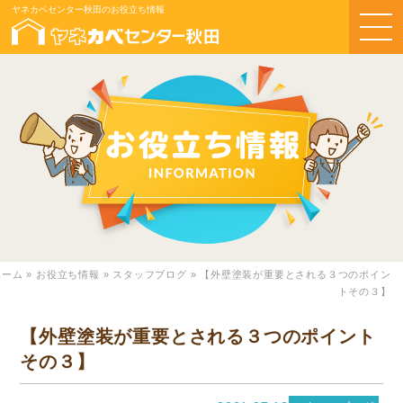
ヤネカベセンター秋田のお役立ち情報
ホーム
»
お役立ち情報
»
スタッフブログ
»
【外壁塗装が重要とされる３つのポイン
トその３】
【外壁塗装が重要とされる３つのポイント
その３】