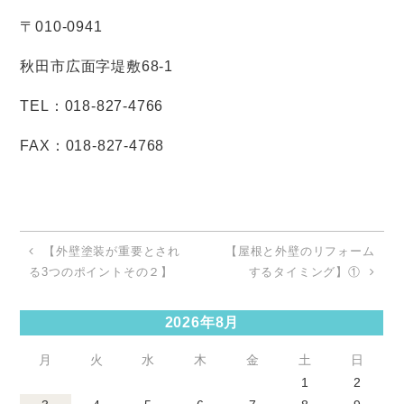
〒
010-0941
秋田市広面字堤敷
68-1
TEL
：
018-827-4766
FAX
：
018-827-4768
【外壁塗装が重要とされ
【屋根と外壁のリフォーム
る3つのポイントその２】
するタイミング】①
2026年8月
月
火
水
木
金
土
日
1
2