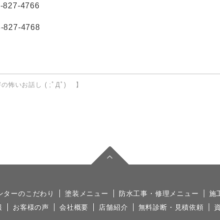
-827-4766
-827-4768
の怖いお話し ( ;ﾟДﾟ) 】
ンターのこだわり
塗装メニュー
防水工事・修理メニュー
施
報
お客様の声
会社概要
店舗紹介
無料診断・見積依頼