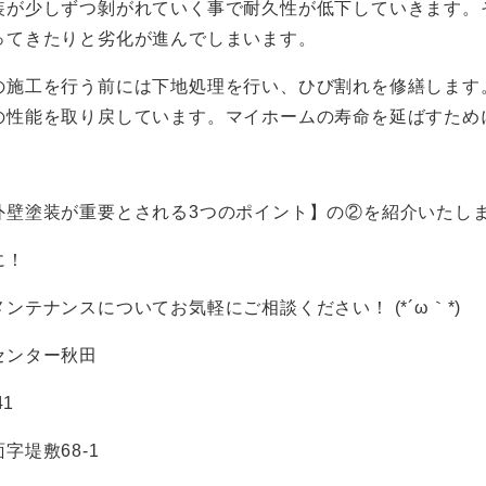
装が少しずつ剝がれていく事で耐久性が低下していきます。
ってきたりと劣化が進んでしまいます。
の施工を行う前には下地処理を行い、ひび割れを修繕します
の性能を取り戻しています。マイホームの寿命を延ばすため
外壁塗装が重要とされる
3
つのポイント】の②を紹介いたし
に！
ンテナンスについてお気軽にご相談ください！ (*´ω｀*)
センター秋田
41
面字堤敷
68-1