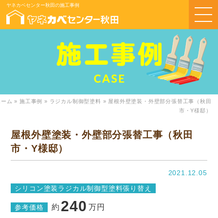
ヤネカベセンター秋田の施工事例
ホーム
»
施工事例
»
ラジカル制御型塗料
»
屋根外壁塗装・外壁部分張替工事（秋田
市・Y様邸）
屋根外壁塗装・外壁部分張替工事（秋田
市・Y様邸）
2021.12.05
シリコン塗装
ラジカル制御型塗料
張り替え
240
約
万円
参考価格