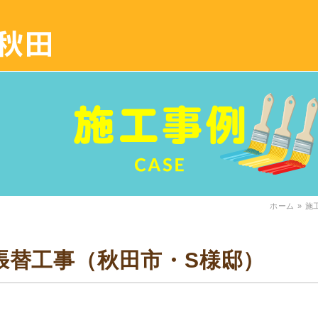
ホーム
»
施
張替工事（秋田市・S様邸）