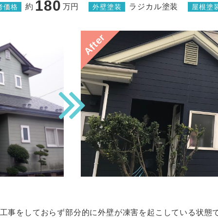
180
約
万円
ラジカル塗装
考価格
外壁塗装
屋根塗
After
グ工事をしておらず部分的に外壁が凍害を起こしている状態