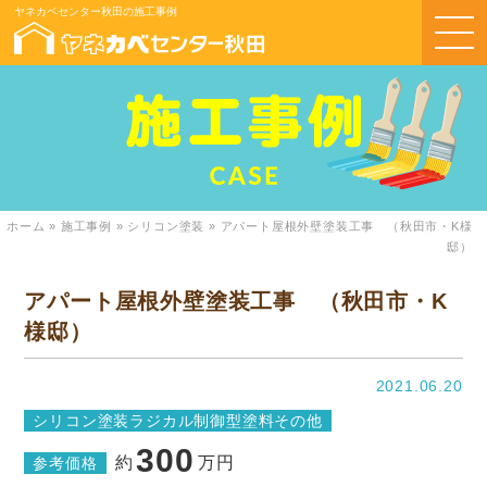
ヤネカベセンター秋田の施工事例
ホーム
»
施工事例
»
シリコン塗装
»
アパート屋根外壁塗装工事 （秋田市・K様
邸）
アパート屋根外壁塗装工事 （秋田市・K
様邸）
2021.06.20
シリコン塗装
ラジカル制御型塗料
その他
300
約
万円
参考価格