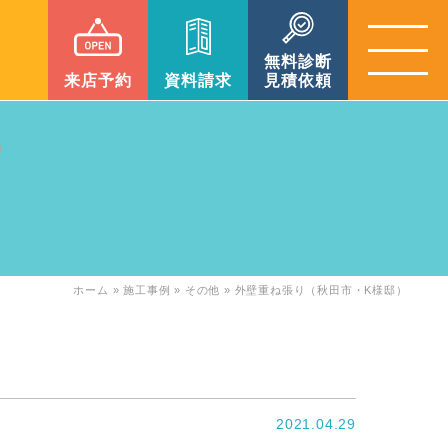
無料診断
来店予約
資料請求
見積依頼
ホーム
»
施工事例
»
その他
»
外壁重ね張り（秋田市・K様邸）
2021.04.29