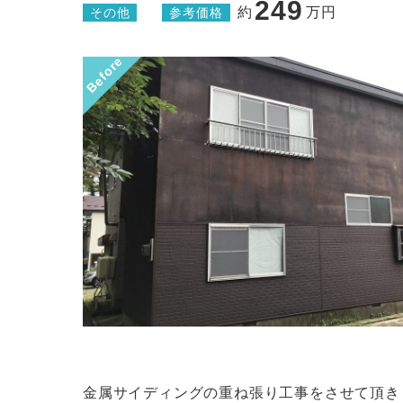
249
約
万円
その他
参考価格
Before
金属サイディングの重ね張り工事をさせて頂き