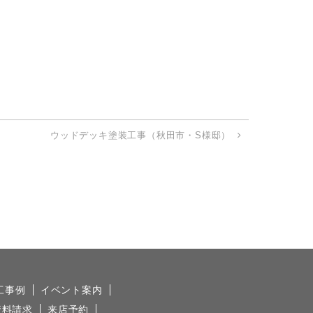
ウッドデッキ塗装工事（秋田市・S様邸）
工事例
イベント案内
資料請求
来店予約