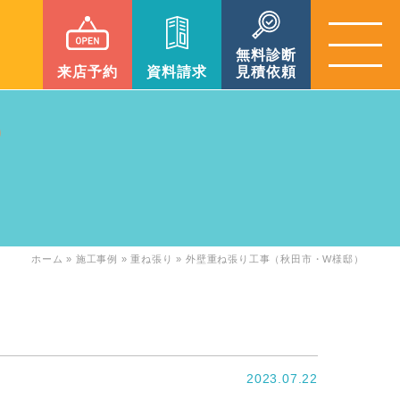
無料診断
来店予約
資料請求
見積依頼
ホーム
»
施工事例
»
重ね張り
»
外壁重ね張り工事（秋田市・W様邸）
2023.07.22