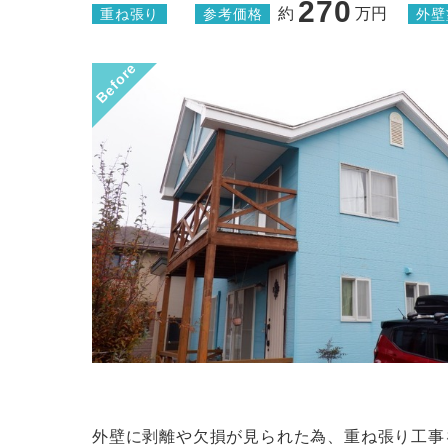
270
約
万円
重ね張り
参考価格
外壁
Before
外壁に剥離や欠損が見られた為、重ね張り工事